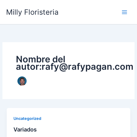
Ir
Milly Floristeria
al
contenido
Nombre del
autor:rafy@rafypagan.com
Uncategorized
Variados